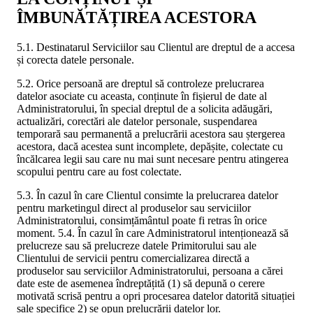
ÎMBUNĂTĂȚIREA ACESTORA
5.1. Destinatarul Serviciilor sau Clientul are dreptul de a accesa
și corecta datele personale.
5.2. Orice persoană are dreptul să controleze prelucrarea
datelor asociate cu aceasta, conținute în fișierul de date al
Administratorului, în special dreptul de a solicita adăugări,
actualizări, corectări ale datelor personale, suspendarea
temporară sau permanentă a prelucrării acestora sau ștergerea
acestora, dacă acestea sunt incomplete, depășite, colectate cu
încălcarea legii sau care nu mai sunt necesare pentru atingerea
scopului pentru care au fost colectate.
5.3. În cazul în care Clientul consimte la prelucrarea datelor
pentru marketingul direct al produselor sau serviciilor
Administratorului, consimțământul poate fi retras în orice
moment. 5.4. În cazul în care Administratorul intenționează să
prelucreze sau să prelucreze datele Primitorului sau ale
Clientului de servicii pentru comercializarea directă a
produselor sau serviciilor Administratorului, persoana a cărei
date este de asemenea îndreptățită (1) să depună o cerere
motivată scrisă pentru a opri procesarea datelor datorită situației
sale specifice 2) se opun prelucrării datelor lor.