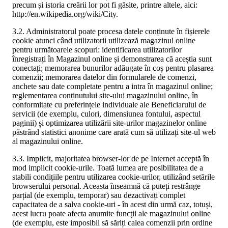
precum și istoria creării lor pot fi găsite, printre altele, aici:
http://en.wikipedia.org/wiki/City.
3.2. Administratorul poate procesa datele conținute în fișierele
cookie atunci când utilizatorii utilizează magazinul online
pentru următoarele scopuri: identificarea utilizatorilor
înregistrați în Magazinul online și demonstrarea că aceștia sunt
conectați; memorarea bunurilor adăugate în coș pentru plasarea
comenzii; memorarea datelor din formularele de comenzi,
anchete sau date completate pentru a intra în magazinul online;
reglementarea conținutului site-ului magazinului online, în
conformitate cu preferințele individuale ale Beneficiarului de
servicii (de exemplu, culori, dimensiunea fontului, aspectul
paginii) și optimizarea utilizării site-urilor magazinelor online
păstrând statistici anonime care arată cum să utilizați site-ul web
al magazinului online.
3.3. Implicit, majoritatea browser-lor de pe Internet acceptă în
mod implicit cookie-urile. Toată lumea are posibilitatea de a
stabili condițiile pentru utilizarea cookie-urilor, utilizând setările
browserului personal. Aceasta înseamnă că puteți restrânge
parțial (de exemplu, temporar) sau dezactivați complet
capacitatea de a salva cookie-uri - în acest din urmă caz, totuși,
acest lucru poate afecta anumite funcții ale magazinului online
(de exemplu, este imposibil să săriți calea comenzii prin ordine