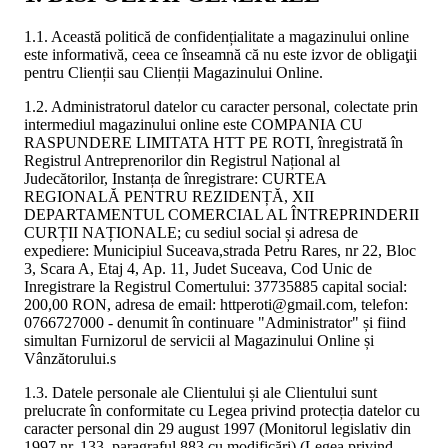
1.1. Această politică de confidențialitate a magazinului online
este informativă, ceea ce înseamnă că nu este izvor de obligaţii
pentru Clienții sau Clienții Magazinului Online.
1.2. Administratorul datelor cu caracter personal, colectate prin
intermediul magazinului online este COMPANIA CU
RASPUNDERE LIMITATA HTT PE ROTI, înregistrată în
Registrul Antreprenorilor din Registrul Național al
Judecătorilor, Instanța de înregistrare: CURTEA
REGIONALĂ PENTRU REZIDENȚĂ, XII
DEPARTAMENTUL COMERCIAL AL ÎNTREPRINDERII
CURȚII NAȚIONALE; cu sediul social și adresa de
expediere: Municipiul Suceava,strada Petru Rares, nr 22, Bloc
3, Scara A, Etaj 4, Ap. 11, Judet Suceava, Cod Unic de
Inregistrare la Registrul Comertului: 37735885 capital social:
200,00 RON, adresa de email: httperoti@gmail.com, telefon:
0766727000 - denumit în continuare "Administrator" și fiind
simultan Furnizorul de servicii al Magazinului Online și
Vânzătorului.s
1.3. Datele personale ale Clientului și ale Clientului sunt
prelucrate în conformitate cu Legea privind protecția datelor cu
caracter personal din 29 august 1997 (Monitorul legislativ din
1997 nr. 133, paragraful 883 cu modificări) (Legea privind