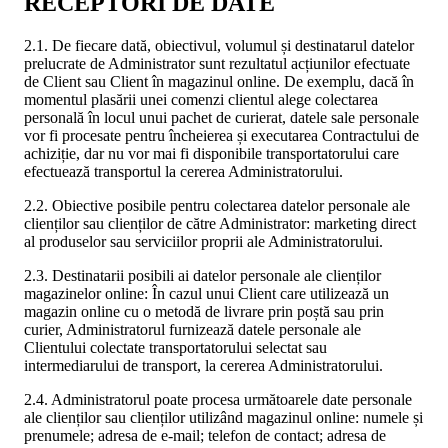
RECEPTORI DE DATE
2.1. De fiecare dată, obiectivul, volumul și destinatarul datelor
prelucrate de Administrator sunt rezultatul acțiunilor efectuate
de Client sau Client în magazinul online. De exemplu, dacă în
momentul plasării unei comenzi clientul alege colectarea
personală în locul unui pachet de curierat, datele sale personale
vor fi procesate pentru încheierea și executarea Contractului de
achiziție, dar nu vor mai fi disponibile transportatorului care
efectuează transportul la cererea Administratorului.
2.2. Obiective posibile pentru colectarea datelor personale ale
clienților sau clienților de către Administrator: marketing direct
al produselor sau serviciilor proprii ale Administratorului.
2.3. Destinatarii posibili ai datelor personale ale clienților
magazinelor online: În cazul unui Client care utilizează un
magazin online cu o metodă de livrare prin poștă sau prin
curier, Administratorul furnizează datele personale ale
Clientului colectate transportatorului selectat sau
intermediarului de transport, la cererea Administratorului.
2.4. Administratorul poate procesa următoarele date personale
ale clienților sau clienților utilizând magazinul online: numele și
prenumele; adresa de e-mail; telefon de contact; adresa de