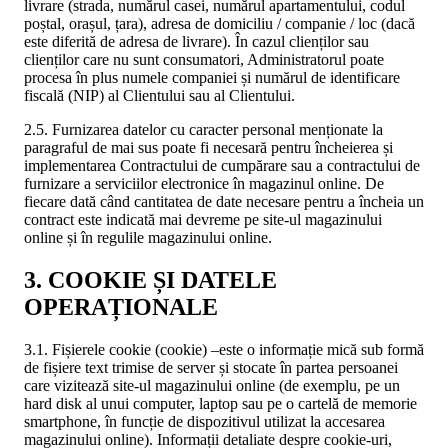
livrare (strada, numărul casei, numărul apartamentului, codul
poștal, orașul, țara), adresa de domiciliu / companie / loc (dacă
este diferită de adresa de livrare). În cazul clienților sau
clienților care nu sunt consumatori, Administratorul poate
procesa în plus numele companiei și numărul de identificare
fiscală (NIP) al Clientului sau al Clientului.
2.5. Furnizarea datelor cu caracter personal menționate la
paragraful de mai sus poate fi necesară pentru încheierea și
implementarea Contractului de cumpărare sau a contractului de
furnizare a serviciilor electronice în magazinul online. De
fiecare dată când cantitatea de date necesare pentru a încheia un
contract este indicată mai devreme pe site-ul magazinului
online și în regulile magazinului online.
3. COOKIE ȘI DATELE
OPERAȚIONALE
3.1. Fișierele cookie (cookie) –este o informație mică sub formă
de fișiere text trimise de server și stocate în partea persoanei
care vizitează site-ul magazinului online (de exemplu, pe un
hard disk al unui computer, laptop sau pe o cartelă de memorie
smartphone, în funcție de dispozitivul utilizat la accesarea
magazinului online). Informații detaliate despre cookie-uri,