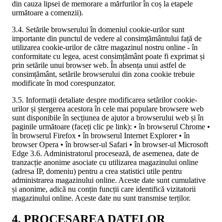
din cauza lipsei de memorare a mărfurilor în coș la etapele
următoare a comenzii).
3.4. Setările browserului în domeniul cookie-urilor sunt
importante din punctul de vedere al consimțământului față de
utilizarea cookie-urilor de către magazinul nostru online - în
conformitate cu legea, acest consimțământ poate fi exprimat și
prin setările unui browser web. În absența unui astfel de
consimțământ, setările browserului din zona cookie trebuie
modificate în mod corespunzator.
3.5. Informații detaliate despre modificarea setărilor cookie-
urilor și ștergerea acestora în cele mai populare browsere web
sunt disponibile în secțiunea de ajutor a browserului web și în
paginile următoare (faceți clic pe link): • în browserul Chrome •
în browserul Firefox • în browserul Internet Explorer • în
browser Opera • în browser-ul Safari • în browser-ul Microsoft
Edge 3.6. Administratorul procesează, de asemenea, date de
tranzacție anonime asociate cu utilizarea magazinului online
(adresa IP, domeniu) pentru a crea statistici utile pentru
administrarea magazinului online. Aceste date sunt cumulative
și anonime, adică nu conțin funcții care identifică vizitatorii
magazinului online. Aceste date nu sunt transmise terților.
4. PROCESAREA DATELOR