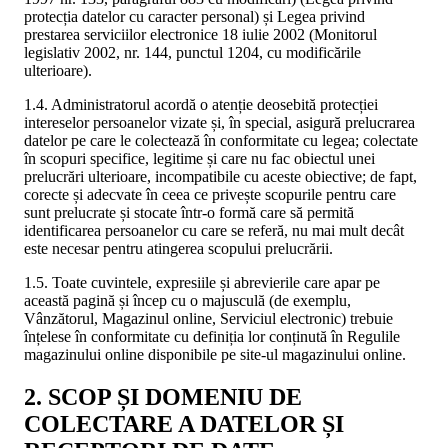
protecția datelor cu caracter personal) și Legea privind
prestarea serviciilor electronice 18 iulie 2002 (Monitorul
legislativ 2002, nr. 144, punctul 1204, cu modificările
ulterioare).
1.4. Administratorul acordă o atenție deosebită protecției
intereselor persoanelor vizate și, în special, asigură prelucrarea
datelor pe care le colectează în conformitate cu legea; colectate
în scopuri specifice, legitime și care nu fac obiectul unei
prelucrări ulterioare, incompatibile cu aceste obiective; de fapt,
corecte și adecvate în ceea ce privește scopurile pentru care
sunt prelucrate și stocate într-o formă care să permită
identificarea persoanelor cu care se referă, nu mai mult decât
este necesar pentru atingerea scopului prelucrării.
1.5. Toate cuvintele, expresiile și abrevierile care apar pe
această pagină și încep cu o majusculă (de exemplu,
Vânzătorul, Magazinul online, Serviciul electronic) trebuie
înțelese în conformitate cu definiția lor conținută în Regulile
magazinului online disponibile pe site-ul magazinului online.
2. SCOP ȘI DOMENIU DE
COLECTARE A DATELOR ȘI