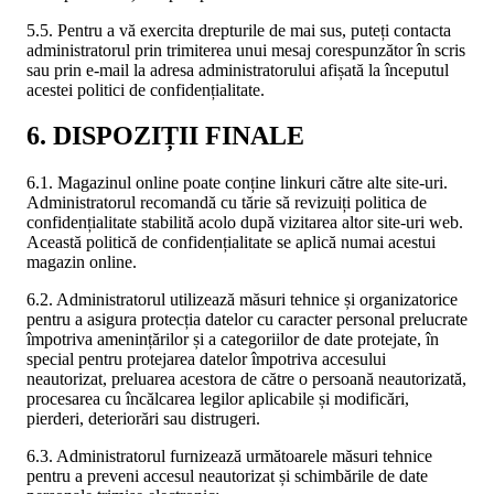
5.5. Pentru a vă exercita drepturile de mai sus, puteți contacta
administratorul prin trimiterea unui mesaj corespunzător în scris
sau prin e-mail la adresa administratorului afișată la începutul
acestei politici de confidențialitate.
6. DISPOZIȚII FINALE
6.1. Magazinul online poate conține linkuri către alte site-uri.
Administratorul recomandă cu tărie să revizuiți politica de
confidențialitate stabilită acolo după vizitarea altor site-uri web.
Această politică de confidențialitate se aplică numai acestui
magazin online.
6.2. Administratorul utilizează măsuri tehnice și organizatorice
pentru a asigura protecția datelor cu caracter personal prelucrate
împotriva amenințărilor și a categoriilor de date protejate, în
special pentru protejarea datelor împotriva accesului
neautorizat, preluarea acestora de către o persoană neautorizată,
procesarea cu încălcarea legilor aplicabile și modificări,
pierderi, deteriorări sau distrugeri.
6.3. Administratorul furnizează următoarele măsuri tehnice
pentru a preveni accesul neautorizat și schimbările de date